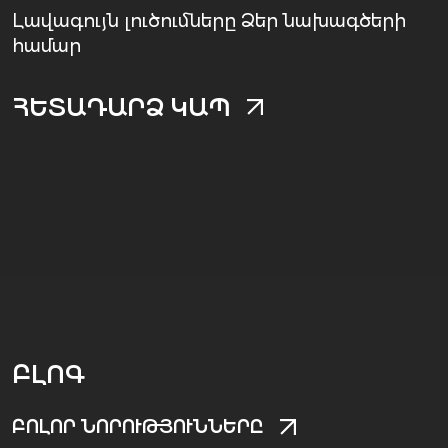
Լավագույն լուծումները Ձեր նախագծերի
համար
ՀԵՏԱԴԱՐՁ ԿԱՊ
ԲԼՈԳ
ԲՈԼՈՐ ՆՈՐՈՒԹՅՈՒՆՆԵՐԸ