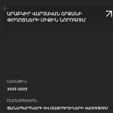
ԱՐԱԲԿԻՐ ՎԱՐՉԱԿԱՆ ՇՐՋԱՆԻ
ՓՈՂՈՑՆԵՐԻ ՄԻՋԻՆ ՆՈՐՈԳՈՒՄ
ԱՄՍԱԹԻՎ
2023-2023
ԾԱՌԱՅՈՒԹՅՈՒՆ
ՃԱՆԱՊԱՐՀՆԵՐԻ ԵՒ ՄԱՅՐՈՒՂԻՆԵՐԻ ԿԱՌՈՒՑՈՒՄ