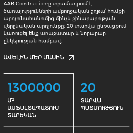
AAB Construction-ը տրամադրում է
ծառայությունների ամբողջական շղթա՝ հումքի
արդյունահանումից մինչև շինարարության
վերջնական արդյունքը։ 20 տարվա ընթացքում
կառուցել ենք առաջատար և նորարար
ընկերության համբավ։
ԱՎԵԼԻՆ ՄԵՐ ՄԱՍԻՆ
1300000
20
Մ²
ՏԱՐՎԱ
ԱՍՖԱԼՏԱՊԱՏՈՒՄ
ՊԱՏՄՈՒԹՅՈՒՆ
ՏԱՐԵԿԱՆ