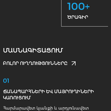
100
+
ԾՐԱԳԻՐ
ՄԱՍՆԱԳԻՏԱՑՈՒՄ
ԲՈԼՈՐ ՈՒՂՂՈՒԹՅՈՒՆՆԵՐԸ
01
ՃԱՆԱՊԱՐՀՆԵՐԻ ԵՒ ՄԱՅՐՈՒՂԻՆԵՐԻ Կ
ԱՌՈՒՑՈՒՄ
Հարմարավետ կյանքի և արդյունավետ