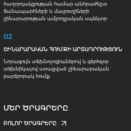
հաղորդակցության համար անհրաժեշտ
ճանապարհների և մայրուղիների
շինարարության ամբողջական սպեկտր։
02
ՇԻՆԱՐԱՐԱԿԱՆ ՀՈՒՄՔԻ ԱՐՏԱԴՐՈՒԹՅՈՒՆ
Նորագույն տեխնոլոգիաներով և գերհզոր
տեխնիկայով ստացված շինարարական
բարձրորակ հումք:
ՄԵՐ ԾՐԱԳՐԵՐԸ
ԲՈԼՈՐ ԾՐԱԳՐԵՐԸ