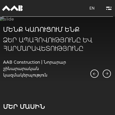
EN
ՄԵՆՔ ԿԱՌՈՒՑՈՒՄ ԵՆՔ
ՁԵՐ ԱՊԱՀՈՎՈՒԹՅՈՒՆԸ ԵՎ
ՀԱՐՄԱՐԱՎԵՏՈՒԹՅՈՒՆԸ
AAB Construction | Նորարար
շինարարական
կազմակերպություն
ՄԵՐ ՄԱՍԻՆ