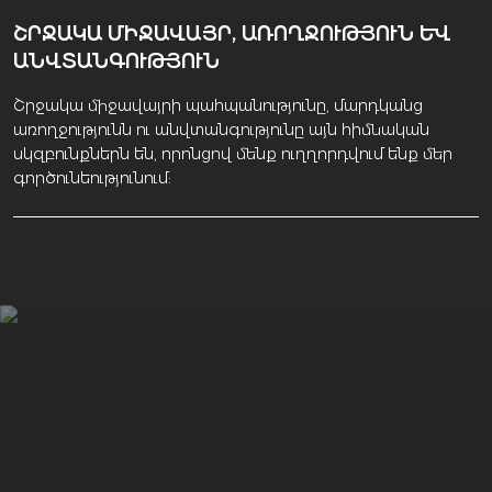
ՇՐՋԱԿԱ ՄԻՋԱՎԱՅՐ, ԱՌՈՂՋՈՒԹՅՈՒՆ ԵՎ
ԱՆՎՏԱՆԳՈՒԹՅՈՒՆ
Շրջակա միջավայրի պահպանությունը, մարդկանց
առողջությունն ու անվտանգությունը այն հիմնական
սկզբունքներն են, որոնցով մենք ուղղորդվում ենք մեր
գործունեությունում: