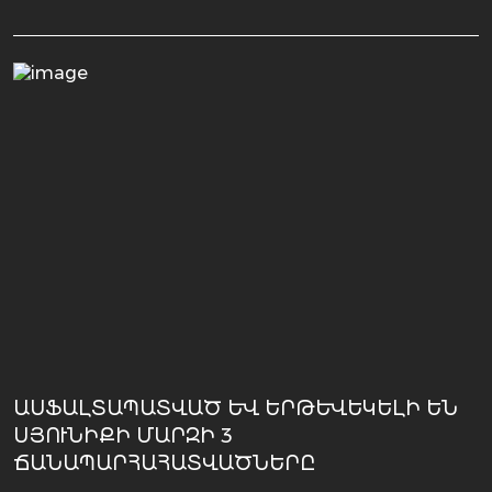
ԱՍՖԱԼՏԱՊԱՏՎԱԾ ԵՒ ԵՐԹԵՒԵԿԵԼԻ ԵՆ ՍՅ
ՈՒՆԻՔԻ ՄԱՐԶԻ 3 ՃԱ
ՆԱՊԱՐՀԱՀԱՏՎԱԾՆԵՐԸ