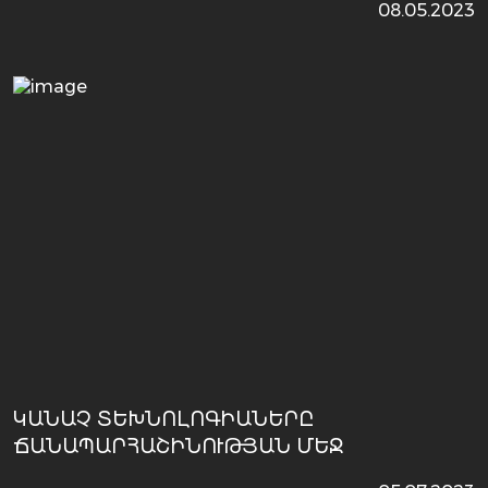
08.05.2023
ԿԱՆԱՉ ՏԵԽՆՈԼՈԳԻԱՆԵՐԸ
ՃԱՆԱՊԱՐՀԱՇԻՆՈՒԹՅԱՆ ՄԵՋ