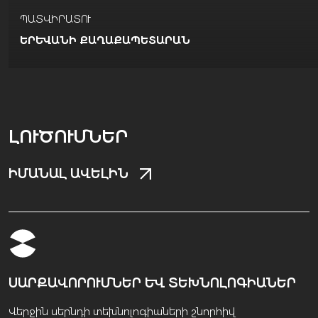
ՊԱՏՎԻՐԱՏՈՒ
ԵՐԵՒԱՆԻ ՔԱՂԱՔԱՊԵՏԱՐԱՆ
ԼՈՒԾՈՒՄՆԵՐ
ԻՄԱՆԱԼ ԱՎԵԼԻՆ
ՍԱՐՔԱՎՈՐՈՒՄՆԵՐ ԵՎ ՏԵԽՆՈԼՈԳԻԱՆԵՐ
Վերջին սերնդի տեխնոլոգիաների շնորհիվ