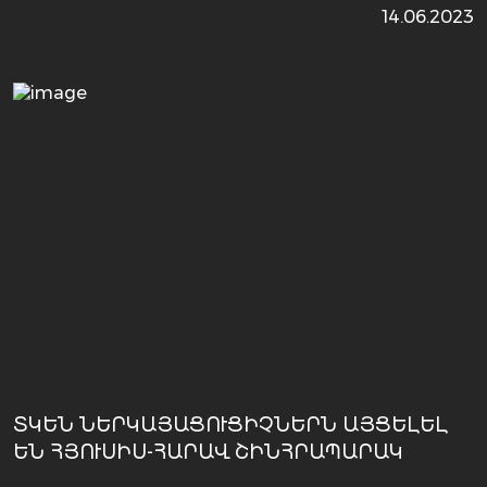
14.06.2023
ՏԿԵՆ ՆԵՐԿԱՅԱՑՈՒՑԻՉՆԵՐՆ ԱՅՑԵԼԵԼ
ԵՆ ՀՅՈՒՍԻՍ-ՀԱՐԱՎ ՇԻՆՀՐԱՊԱՐԱԿ