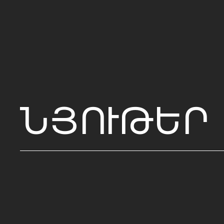
ՆՅՈՒԹԵՐ