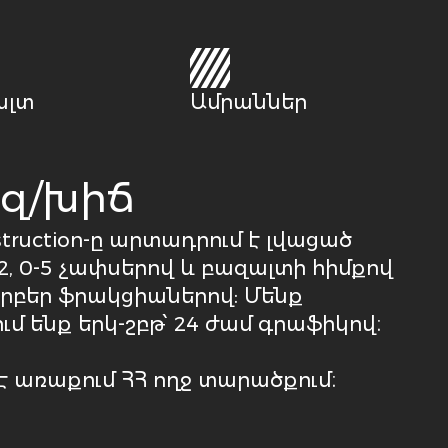
ալտ
Ամրաններ
զ/խիճ
truction-ը արտադրում է լվացած
2, 0-5 չափսերով և բազալտի հիմքով
րբեր ֆրակցիաներով: Մենք
մ ենք երկ-շբթ՝ 24 ժամ գրաֆիկով։
 է առաքում ՀՀ ողջ տարածքում։