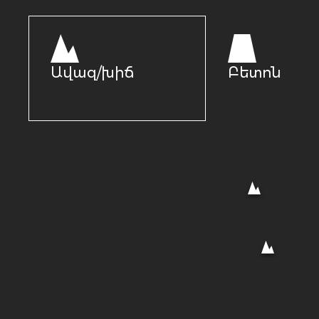
Ավազ/խիճ
Բետոն