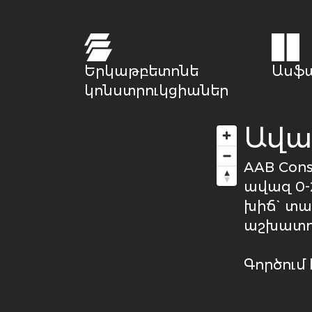
Երկաթբետոնե
Ասֆ
կոնստրուկցիաներ
Ավա
AAB Cons
ավազ 0-
խիճ` տա
աշխատու
Գործում